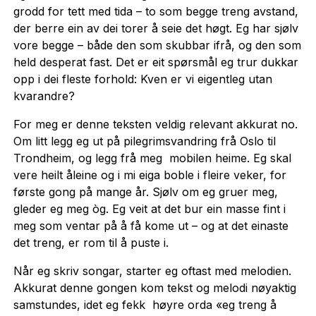
grodd for tett med tida – to som begge treng avstand,
der berre ein av dei torer å seie det høgt. Eg har sjølv
vore begge – både den som skubbar ifrå, og den som
held desperat fast. Det er eit spørsmål eg trur dukkar
opp i dei fleste forhold: Kven er vi eigentleg utan
kvarandre?
For meg er denne teksten veldig relevant akkurat no.
Om litt legg eg ut på pilegrimsvandring frå Oslo til
Trondheim, og legg frå meg mobilen heime. Eg skal
vere heilt åleine og i mi eiga boble i fleire veker, for
første gong på mange år. Sjølv om eg gruer meg,
gleder eg meg òg. Eg veit at det bur ein masse fint i
meg som ventar på å få kome ut – og at det einaste
det treng, er rom til å puste i.
Når eg skriv songar, starter eg oftast med melodien.
Akkurat denne gongen kom tekst og melodi nøyaktig
samstundes, idet eg fekk høyre orda «eg treng å