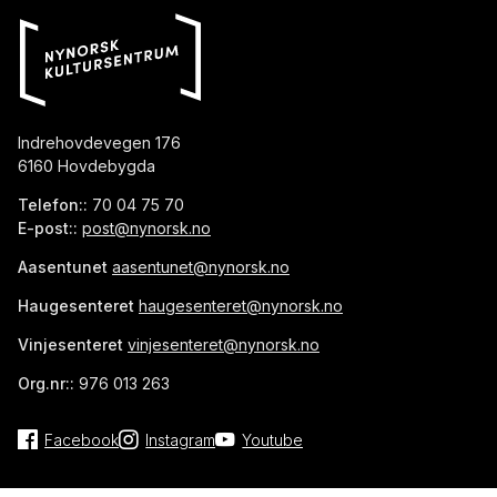
Indrehovdevegen 176
6160 Hovdebygda
Telefon::
70 04 75 70
E-post::
post@nynorsk.no
Aasentunet
aasentunet@nynorsk.no
Haugesenteret
haugesenteret@nynorsk.no
Vinjesenteret
vinjesenteret@nynorsk.no
Org.nr::
976 013 263
Facebook
Instagram
Youtube