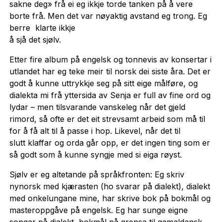
sakne deg» frå ei eg ikkje torde tanken på å vere
borte frå. Men det var nøyaktig avstand eg trong. Eg
berre klarte ikkje
å sjå det sjølv.
Etter fire album på engelsk og tonnevis av konsertar i
utlandet har eg teke meir til norsk dei siste åra. Det er
godt å kunne uttrykkje seg på sitt eige målføre, og
dialekta mi frå yttersida av Senja er full av fine ord og
lydar – men tilsvarande vanskeleg når det gjeld
rimord, så ofte er det eit strevsamt arbeid som må til
for å få alt til å passe i hop. Likevel, når det til
slutt klaffar og orda går opp, er det ingen ting som er
så godt som å kunne syngje med si eiga røyst.
Sjølv er eg altetande på språkfronten: Eg skriv
nynorsk med kjærasten (ho svarar på dialekt), dialekt
med onkelungane mine, har skrive bok på bokmål og
masteroppgåve på engelsk. Eg har sunge eigne