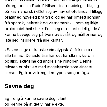
songar på dialekt, bokmål på grensa til gamaldansk
når eg toneset Rudolf Nilsen sine udødelege dikt, og
på kav nynorsk i «Det stig av hav eit oljeland». I tillegg
pratar eg høveleg bra tysk, og eg har omsett songar
frå spansk, hebraisk og vietnamesisk – som eg ikkje
pratar i det heile teke. For meg er det eit udelt gode å
kunne bevege seg på tvers av språk og målformer og
late seg inspirere frå alle kantar.
«Savne deg» er kanskje ein atypisk låt frå mi side, i
alle fall no. Dei siste åra har det handla mykje om
politikk, aktivisme og andre sine historier. Denne
teksten er skriven med magekjensla som einaste
sensor. Eg trur vi treng den typen songar, òg.»
Savne deg
Eg treng å kunne savne deg iblant,
og kjenne på at det vi har e ekte.