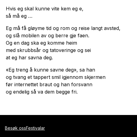
Hvis eg skal kunne vite kem eg e,
så må eg …
Eg må få gløyme tid og rom og reise langt avsted,
og slå mobilen av og berre gje faen.
Og en dag ska eg komme heim
med skrubbsår og tatoveringe og sei
at eg har savna deg.
«Eg treng å kunne savne deg», sa han
og tvang et tappert smil igjennom skjermen
før internettet braut og han forsvann
og endelig så va dem begge fri.
Besøk oss
Festivalar