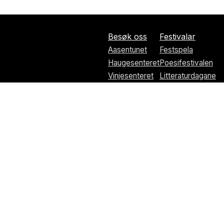
Besøk oss
Festivalar
Aasentunet
Festspela
Haugesenteret
Poesifestivalen
Vinjesenteret
Litteraturdagane