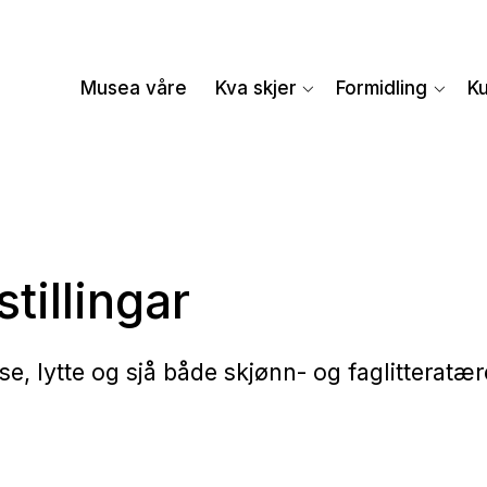
Musea våre
Kva skjer
Formidling
K
stillingar
se, lytte og sjå både skjønn- og faglitteratæ