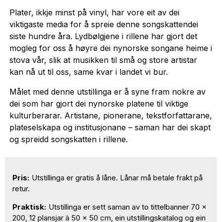
Plater, ikkje minst på vinyl, har vore eit av dei
viktigaste media for å spreie denne songskattendei
siste hundre åra. Lydbølgjene i rillene har gjort det
mogleg for oss å høyre dei nynorske songane heime i
stova vår, slik at musikken til små og store artistar
kan nå ut til oss, same kvar i landet vi bur.
Målet med denne utstillinga er å syne fram nokre av
dei som har gjort dei nynorske platene til viktige
kulturberarar. Artistane, pionerane, tekstforfattarane,
plateselskapa og institusjonane – saman har dei skapt
og spreidd songskatten i rillene.
Pris:
Utstillinga er gratis å låne. Lånar må betale frakt på
retur.
Praktisk:
Utstillinga er sett saman av to tittelbanner 70 x
200, 12 plansjar à 50 x 50 cm, ein utstillingskatalog og ein