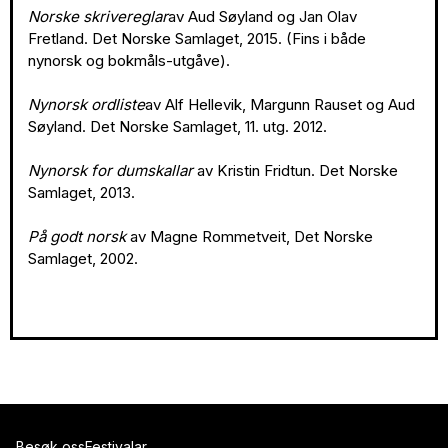
Norske skrivereglar
av Aud Søyland og Jan Olav
Fretland. Det Norske Samlaget, 2015. (Fins i både
nynorsk og bokmåls-utgåve).
Nynorsk ordliste
av Alf Hellevik, Margunn Rauset og Aud
Søyland. Det Norske Samlaget, 11. utg. 2012.
Nynorsk for dumskallar
av Kristin Fridtun. Det Norske
Samlaget, 2013.
På godt norsk
av Magne Rommetveit, Det Norske
Samlaget, 2002.
Besøk oss
Festivalar