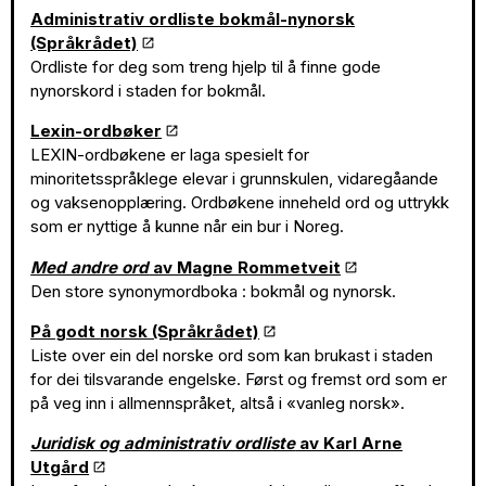
Administrativ ordliste bokmål-nynorsk
(Språkrådet)
Ordliste for deg som treng hjelp til å finne gode
nynorskord i staden for bokmål.
Lexin-ordbøker
LEXIN-ordbøkene er laga spesielt for
minoritetsspråklege elevar i grunnskulen, vidaregåande
og vaksenopplæring. Ordbøkene inneheld ord og uttrykk
som er nyttige å kunne når ein bur i Noreg.
Med andre ord
av Magne Rommetveit
Den store synonymordboka : bokmål og nynorsk.
På godt norsk (Språkrådet)
Liste over ein del norske ord som kan brukast i staden
for dei tilsvarande engelske. Først og fremst ord som er
på veg inn i allmennspråket, altså i «vanleg norsk».
Juridisk og administrativ ordliste
av Karl Arne
Utgård