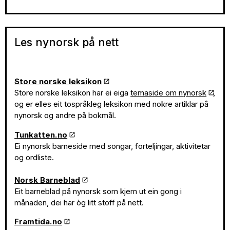
Les nynorsk på nett
Store norske leksikon
Store norske leksikon har ei eiga
temaside om nynorsk
,
og er elles eit tospråkleg leksikon med nokre artiklar på
nynorsk og andre på bokmål.
Tunkatten.no
Ei nynorsk barneside med songar, forteljingar, aktivitetar
og ordliste.
Norsk Barneblad
Eit barneblad på nynorsk som kjem ut ein gong i
månaden, dei har òg litt stoff på nett.
Framtida.no