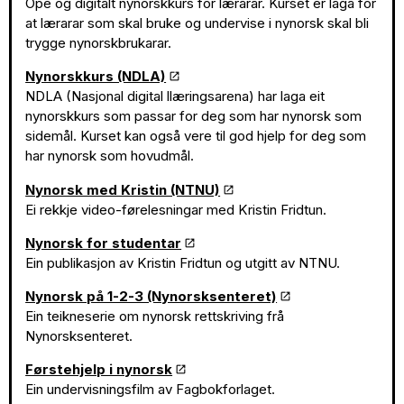
Ope og digitalt nynorskkurs for lærarar. Kurset er laga for
at lærarar som skal bruke og undervise i nynorsk skal bli
trygge nynorskbrukarar.
Nynorskkurs (NDLA)
NDLA (Nasjonal digital llæringsarena) har laga eit
nynorskkurs som passar for deg som har nynorsk som
sidemål. Kurset kan også vere til god hjelp for deg som
har nynorsk som hovudmål.
Nynorsk med Kristin (NTNU)
Ei rekkje video-førelesningar med Kristin Fridtun.
Nynorsk for studentar
Ein publikasjon av Kristin Fridtun og utgitt av NTNU.
Nynorsk på 1-2-3 (Nynorsksenteret)
Ein teikneserie om nynorsk rettskriving frå
Nynorsksenteret.
Førstehjelp i nynorsk
Ein undervisningsfilm av Fagbokforlaget.