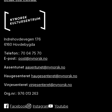
Indrehovdevegen 176
6160 Hovdebygda
Telefon::
70 04 75 70
E-post::
post@nynorsk.no
Aasentunet
aasentunet@nynorsk.no
Haugesenteret
haugesenteret@nynorsk.no
Vinjesenteret
vinjesenteret@nynorsk.no
Org.nr::
976 013 263
Facebook
Instagram
Youtube