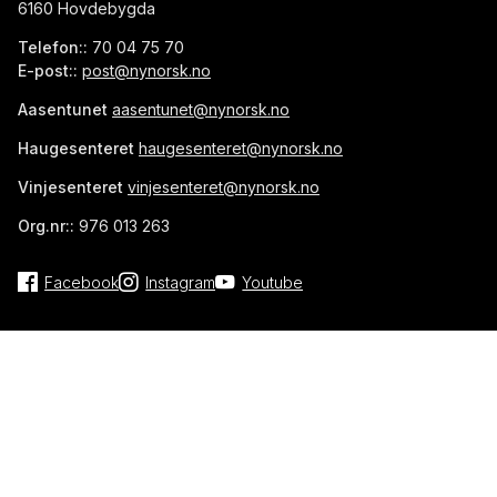
6160 Hovdebygda
Telefon::
70 04 75 70
E-post::
post@nynorsk.no
Aasentunet
aasentunet@nynorsk.no
Haugesenteret
haugesenteret@nynorsk.no
Vinjesenteret
vinjesenteret@nynorsk.no
Org.nr::
976 013 263
Facebook
Instagram
Youtube