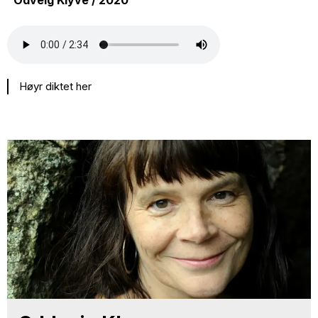
Odveig Klyve / 2020
Høyr diktet her