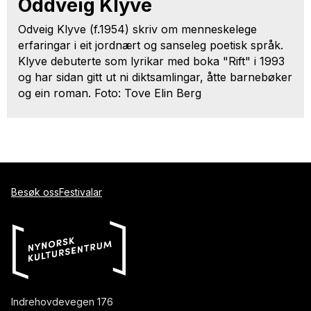
Oddveig Klyve
Odveig Klyve (f.1954) skriv om menneskelege
erfaringar i eit jordnært og sanseleg poetisk språk.
Klyve debuterte som lyrikar med boka "Rift" i 1993
og har sidan gitt ut ni diktsamlingar, åtte barnebøker
og ein roman. Foto: Tove Elin Berg
Besøk oss
Festivalar
Indrehovdevegen 176