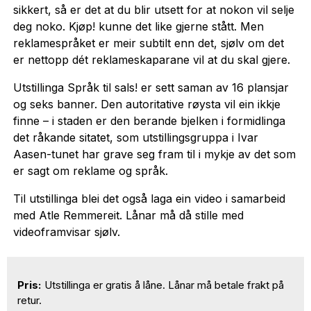
sikkert, så er det at du blir utsett for at nokon vil selje
deg noko. Kjøp! kunne det like gjerne stått. Men
reklamespråket er meir subtilt enn det, sjølv om det
er nettopp dét reklameskaparane vil at du skal gjere.
Utstillinga Språk til sals! er sett saman av 16 plansjar
og seks banner. Den autoritative røysta vil ein ikkje
finne – i staden er den berande bjelken i formidlinga
det råkande sitatet, som utstillingsgruppa i Ivar
Aasen-tunet har grave seg fram til i mykje av det som
er sagt om reklame og språk.
Til utstillinga blei det også laga ein video i samarbeid
med Atle Remmereit. Lånar må då stille med
videoframvisar sjølv.
Pris:
Utstillinga er gratis å låne. Lånar må betale frakt på
retur.