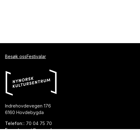
Besøk oss
Festivalar
Indrehovdevegen 176
6160 Hovdebygda
Telefon::
70 04 75 70
E-post::
post@nynorsk.no