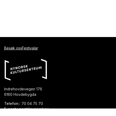
Besøk oss
Festivalar
Indrehovdevegen 176
6160 Hovdebygda
Telefon::
70 04 75 70
E-post::
post@nynorsk.no