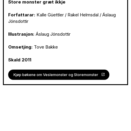
Store monster græt ikkje
Forfattarar:
Kalle Güettler / Rakel Helmsdal / Áslaug
Jónsdottir
Illustrasjon:
Áslaug Jónsdottir
Omsetjing:
Tove Bakke
Skald 2011
Kjøp bøkene om Veslemonster og Storemonster