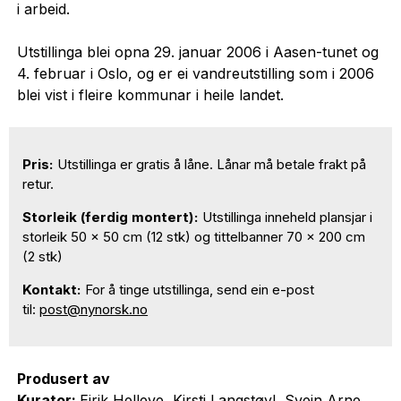
i arbeid.
Utstillinga blei opna 29. januar 2006 i Aasen-tunet og
4. februar i Oslo, og er ei vandreutstilling som i 2006
blei vist i fleire kommunar i heile landet.
Pris:
Utstillinga er gratis å låne. Lånar må betale frakt på
retur.
Storleik (ferdig montert):
Utstillinga inneheld plansjar i
storleik 50 x 50 cm (12 stk) og tittelbanner 70 x 200 cm
(2 stk)
Kontakt:
For å tinge utstillinga, send ein e-post
til:
post@nynorsk.no
Produsert av
Kurator:
Eirik Helleve, Kirsti Langstøyl, Svein Arne