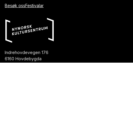
Besøk oss
Festivalar
Indrehovdevegen 176
6160 Hovdebygda
Telefon::
70 04 75 70
E-post::
post@nynorsk.no
Aasentunet
aasentunet@nynorsk.no
Haugesenteret
haugesenteret@nynorsk.no
Vinjesenteret
vinjesenteret@nynorsk.no
Org.nr::
976 013 263
Facebook
Instagram
Youtube