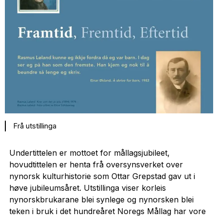
Frå utstillinga
Undertittelen er mottoet for mållagsjubileet,
hovudtittelen er henta frå oversynsverket over
nynorsk kulturhistorie som Ottar Grepstad gav ut i
høve jubileumsåret. Utstillinga viser korleis
nynorskbrukarane blei synlege og nynorsken blei
teken i bruk i det hundreåret Noregs Mållag har vore