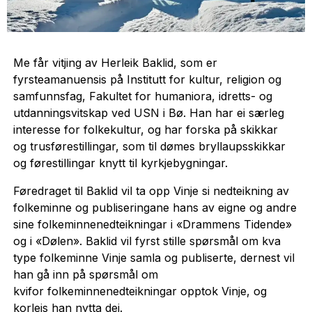
Me får vitjing av Herleik Baklid, som er
fyrsteamanuensis på Institutt for kultur, religion og
samfunnsfag, Fakultet for humaniora, idretts- og
utdanningsvitskap ved USN i Bø. Han har ei særleg
interesse for folkekultur, og har forska på skikkar
og trusførestillingar, som til dømes bryllaupsskikkar
og førestillingar knytt til kyrkjebygningar.
Føredraget til Baklid vil ta opp Vinje si nedteikning av
folkeminne og publiseringane hans av eigne og andre
sine folkeminnenedteikningar i «Drammens Tidende»
og i «Dølen». Baklid vil fyrst stille spørsmål om kva
type folkeminne Vinje samla og publiserte, dernest vil
han gå inn på spørsmål om
kvifor folkeminnenedteikningar opptok Vinje, og
korleis han nytta dei.