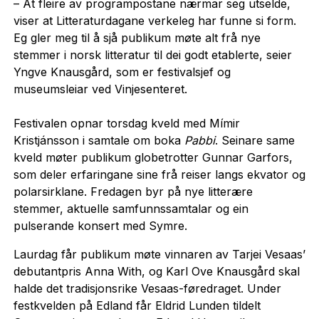
– At fleire av programpostane nærmar seg utselde,
viser at Litteraturdagane verkeleg har funne si form.
Eg gler meg til å sjå publikum møte alt frå nye
stemmer i norsk litteratur til dei godt etablerte, seier
Yngve Knausgård, som er festivalsjef og
museumsleiar ved Vinjesenteret.
Festivalen opnar torsdag kveld med Mímir
Kristjánsson i samtale om boka
Pabbi
. Seinare same
kveld møter publikum globetrotter Gunnar Garfors,
som deler erfaringane sine frå reiser langs ekvator og
polarsirklane. Fredagen byr på nye litterære
stemmer, aktuelle samfunnssamtalar og ein
pulserande konsert med Symre.
Laurdag får publikum møte vinnaren av Tarjei Vesaas’
debutantpris Anna With, og Karl Ove Knausgård skal
halde det tradisjonsrike Vesaas-føredraget. Under
festkvelden på Edland får Eldrid Lunden tildelt