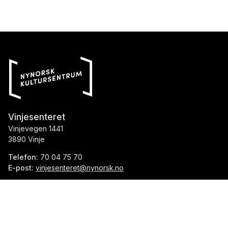
Vinjesenteret
Vinjevegen 1441
3890 Vinje
Telefon:
70 04 75 70
E-post:
vinjesenteret@nynorsk.no
Org.nr.:
976 013 263
Facebook
Instagram
TripAdvisor