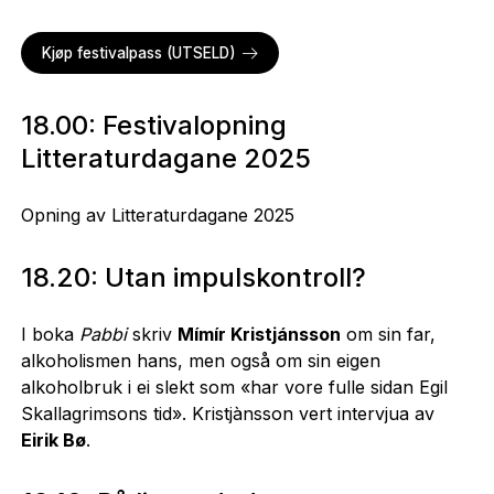
Kjøp festivalpass (UTSELD)
18.00: Festivalopning
Litteraturdagane 2025
Opning av Litteraturdagane 2025
18.20: Utan impulskontroll?
I boka
Pabbi
skriv
Mímír Kristjánsson
om sin far,
alkoholismen hans, men også om sin eigen
alkoholbruk i ei slekt som «har vore fulle sidan Egil
Skallagrimsons tid». Kristjànsson vert intervjua av
Eirik Bø
.