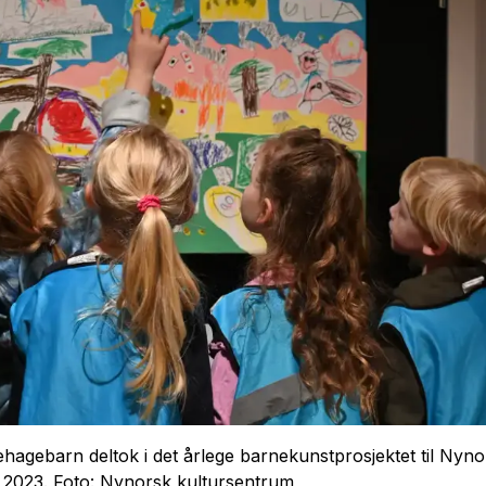
agebarn deltok i det årlege barnekunstprosjektet til Nyno
i 2023. Foto: Nynorsk kultursentrum