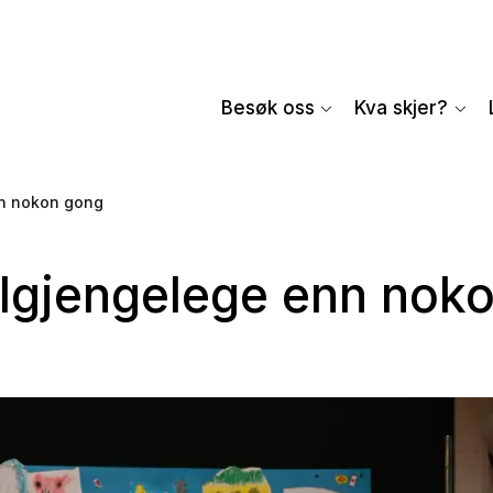
Besøk oss
Kva skjer?
nn nokon gong
ilgjengelege enn nok