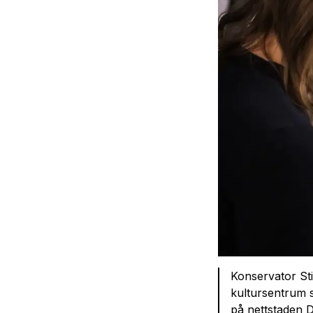
Konservator St
kultursentrum sl
på nettstaden 