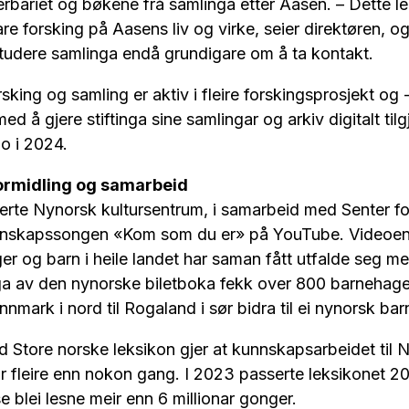
rbariet og bøkene frå samlinga etter Aasen. – Dette leg
are forsking på Aasens liv og virke, seier direktøren, 
 studere samlinga endå grundigare om å ta kontakt.
sking og samling er aktiv i fleire forskingsprosjekt og 
ed å gjere stiftinga sine samlingar og arkiv digitalt til
o i 2024.
ormidling og samarbeid
rte Nynorsk kultursentrum, i samarbeid med Senter fo
nskapssongen «Kom som du er» på YouTube. Videoen ha
ger og barn i heile landet har saman fått utfalde seg 
ga av den nynorske biletboka fekk over 800 barnehage
mark i nord til Rogaland i sør bidra til ei nynorsk barn
 Store norske leksikon gjer at kunnskapsarbeidet til 
r fleire enn nokon gang. I 2023 passerte leksikonet 20
 blei lesne meir enn 6 millionar gonger.