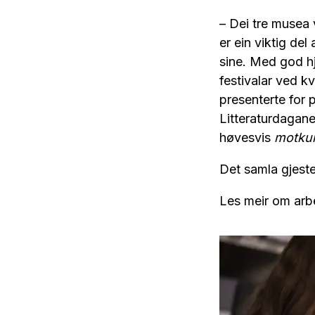
– Dei tre musea 
er ein viktig del
sine. Med god hje
festivalar ved k
presenterte for 
Litteraturdagane
høvesvis
motkul
Det samla gjeste
Les meir om arbei