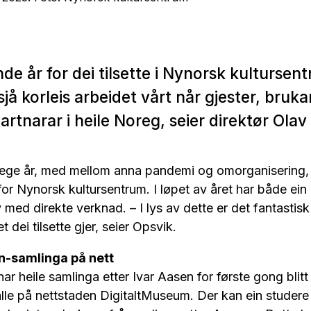
ande år for dei tilsette i Nynorsk kultursen
sjå korleis arbeidet vårt når gjester, bruka
rtnarar i heile Noreg, seier direktør Ola
anlege år, med mellom anna pandemi og omorganisering,
for Nynorsk kultursentrum. I løpet av året har både ein 
v med direkte verknad. – I lys av dette er det fantastisk
 dei tilsette gjer, seier Opsvik.
en-samlinga på nett
ar heile samlinga etter Ivar Aasen for første gong blitt 
 alle på nettstaden DigitaltMuseum. Der kan ein studere 