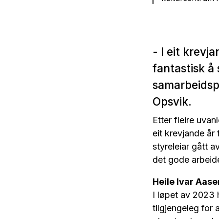
- I eit krevj
fantastisk å 
samarbeidspa
Opsvik.
Etter fleire uv
eit krevjande år 
styreleiar gått a
det gode arbeidet
Heile Ivar Aas
I løpet av 2023 h
tilgjengeleg for