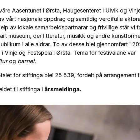
våre Aasentunet i Ørsta, Haugesenteret i Ulvik og Vinje
 av vårt nasjonale oppdrag og samtidig verdifulle aktøra
lp av lokale samarbeidspartnarar og frivillige står vi f
vart museum, der litteratur, musikk og andre kunstformer
publikum i alle aldrar. To av desse blei gjennomført i 2
 i Vinje og Festspela i Ørsta. Tema for festivalane var
tur
og
barnet
.
talet for stiftinga blei 25 539, fordelt på arrangement
det til stiftinga i
årsmeldinga.