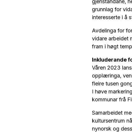
gjenstandane, he
grunnlag for vid
interesserte i å
Avdelinga for for
vidare arbeidet m
fram i høgt temp
Inkluderande f
Våren 2023 lanse
opplæringa, ven
fleire tusen gon
I høve markerin
kommunar frå Finn
Samarbeidet med
kultursentrum nå
nynorsk og desse