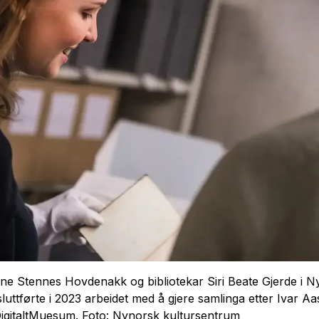
ine Stennes Hovdenakk og bibliotekar Siri Beate Gjerde i 
uttførte i 2023 arbeidet med å gjere samlinga etter Ivar Aa
DigitaltMuesum. Foto: Nynorsk kultursentrum