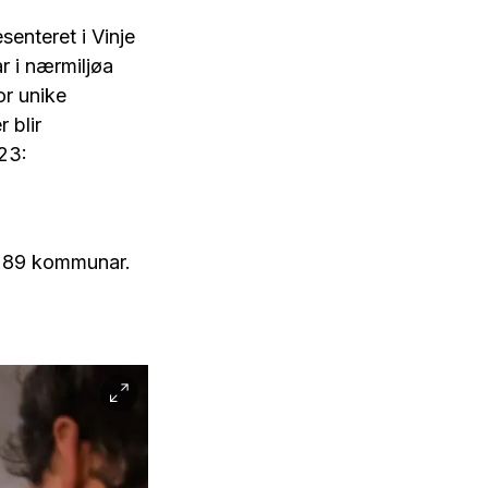
senteret i Vinje
r i nærmiljøa
or unike
 blir
023:
 i 89 kommunar.