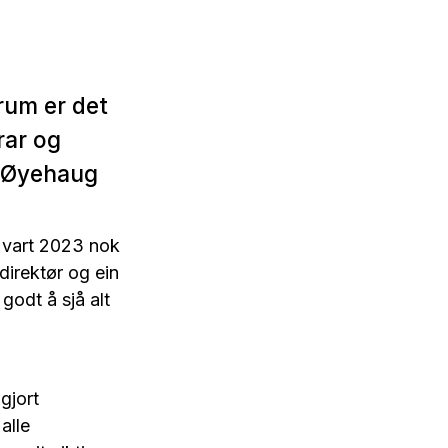
trum er det
rar og
v Øyehaug
 vart 2023 nok
direktør og ein
 godt å sjå alt
gjort
alle