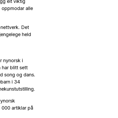
g eit viktig
og oppmodar alle
-nettverk. Det
gjengelege held
r nynorsk i
r blitt sett
med song og dans.
barn i 34
ekunstutstilling.
Nynorsk
 000 artiklar på