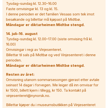
Tysdag–sundag kl. 12.30–16.00
Faste omvisingar kl. 13 og kl. 15.
I denne perioden er det familien Vesaas som tek imot
besøkande og billettar må kjøpast på Midtbø.
Måndagar er diktarheimen Midtbø stengd.
14. juli–16. august
Tysdag–sundag kl. 12.00–17.00 (siste omvising frå kl.
16.00)
Omvisingar i regi av Vinjesenteret.
Billettar til sals på Midtbø og ved Vinjesenteret i denne
perioden.
Måndagar er diktarheimen Midtbø stengd.
Resten av året:
Omvisning utanom sommarsesongen gjerast etter avtale
seinast 14 dagar i forvegen. Me leiger då inn omvisar for
kr 1500, billett kjem i tillegg, kr 150. Ta kontakt på
vinjesenteret@nynorsk.no.
Billettar kjøper du i museumsbutikken på Vinjesenteret