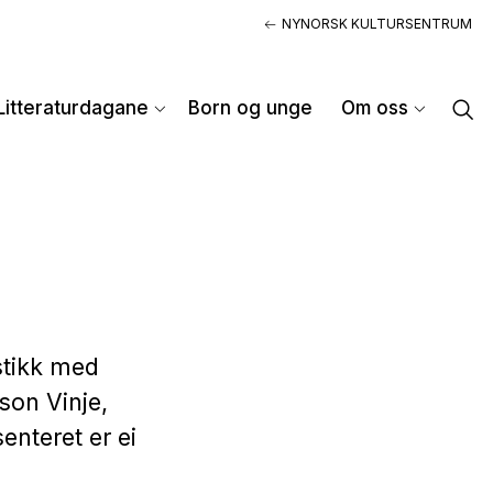
NYNORSK KULTURSENTRUM
Litteraturdagane
Born og unge
Om oss
istikk med
son Vinje,
enteret er ei