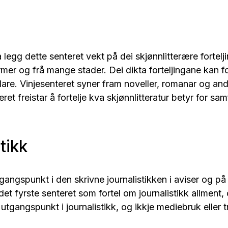
a legg dette senteret vekt på dei skjønnlitterære fortel
mer og frå mange stader. Dei dikta forteljingane kan fo
lare. Vinjesenteret syner fram noveller, romanar og an
teret freistar å fortelje kva skjønnlitteratur betyr for sa
tikk
tgangspunkt i den skrivne journalistikken i aviser og på 
det fyrste senteret som fortel om journalistikk allment, 
tgangspunkt i journalistikk, og ikkje mediebruk eller t