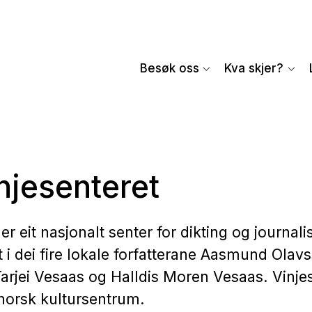
Besøk oss
Kva skjer?
njesenteret
er eit nasjonalt senter for dikting og journal
i dei fire lokale forfatterane Aasmund Olavs
arjei Vesaas og Halldis Moren Vesaas. Vinjes
norsk kultursentrum.