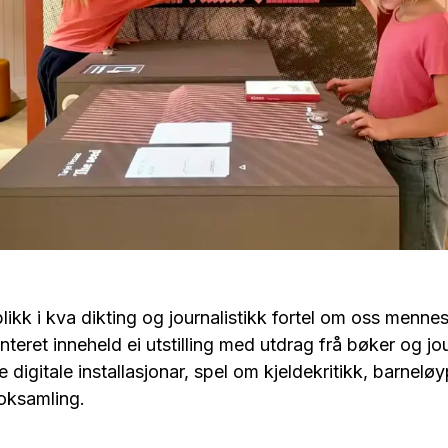
blikk i kva dikting og journalistikk fortel om oss menn
nteret inneheld ei utstilling med utdrag frå bøker og jou
otte digitale installasjonar, spel om kjeldekritikk, barnel
oksamling.