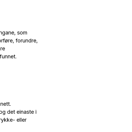
jingane, som
rføre, forundre,
dre
mfunnet.
nett.
og det einaste i
rykke- eller