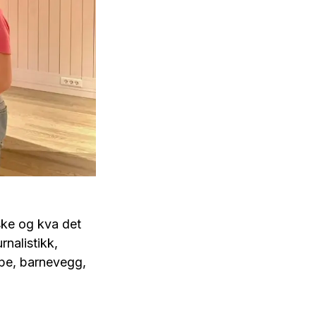
eske og kva det
rnalistikk,
øype, barnevegg,