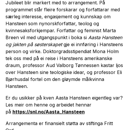
Jubileet blir markert med to arrangement. På
programmet står fleire forskarar og forfattarar med
særleg interesse, engasjement og kunnskap om
Hansteen som nynorskforfattar, teolog og
kvinnesaksforkjempar. Forfattar og feminist Marta
Breen vil med utgangspunkt i boka si
Aasta Hansteen
og jakten på søsterskapet
gje ei innføring i Hansteens
person og virke. Doktorgradsstipendiat Mona Holm
tek oss med på ei reise i Hansteens amerikanske
draum, professor Aud Valborg Tønnessen kastar ljos
over Hansteen sine teologiske idear, og professor Eli
Bjørhusdal fortel om den gløymde målkvinna
Hansteen.
Er du usikker på kven Aasta Hansteen eigentleg var?
Les meir om henne og arbeidet hennar
på
https://snl.no/Aasta_Hansteen
Arrangementa er finansielt støtta av stiftinga Fritt