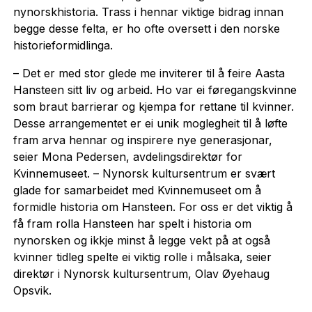
nynorskhistoria. Trass i hennar viktige bidrag innan
begge desse felta, er ho ofte oversett i den norske
historieformidlinga.
– Det er med stor glede me inviterer til å feire Aasta
Hansteen sitt liv og arbeid. Ho var ei føregangskvinne
som braut barrierar og kjempa for rettane til kvinner.
Desse arrangementet er ei unik moglegheit til å løfte
fram arva hennar og inspirere nye generasjonar,
seier Mona Pedersen, avdelingsdirektør for
Kvinnemuseet. – Nynorsk kultursentrum er svært
glade for samarbeidet med Kvinnemuseet om å
formidle historia om Hansteen. For oss er det viktig å
få fram rolla Hansteen har spelt i historia om
nynorsken og ikkje minst å legge vekt på at også
kvinner tidleg spelte ei viktig rolle i målsaka, seier
direktør i Nynorsk kultursentrum, Olav Øyehaug
Opsvik.