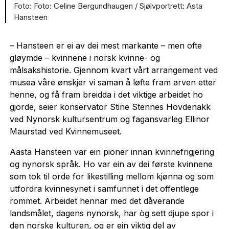
Foto: Celine Bergundhaugen / Sjølvportrett: Asta
Hansteen
– Hansteen er ei av dei mest markante – men ofte
gløymde – kvinnene i norsk kvinne- og
målsakshistorie. Gjennom kvart vårt arrangement ved
musea våre ønskjer vi saman å løfte fram arven etter
henne, og få fram breidda i det viktige arbeidet ho
gjorde, seier konservator Stine Stennes Hovdenakk
ved Nynorsk kultursentrum og fagansvarleg Ellinor
Maurstad ved Kvinnemuseet.
Aasta Hansteen var ein pioner innan kvinnefrigjering
og nynorsk språk. Ho var ein av dei første kvinnene
som tok til orde for likestilling mellom kjønna og som
utfordra kvinnesynet i samfunnet i det offentlege
rommet. Arbeidet hennar med det dåverande
landsmålet, dagens nynorsk, har òg sett djupe spor i
den norske kulturen, og er ein viktig del av