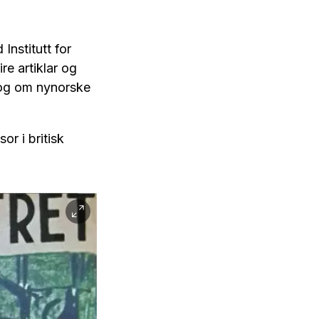
Institutt for
re artiklar og
t og om nynorske
or i britisk