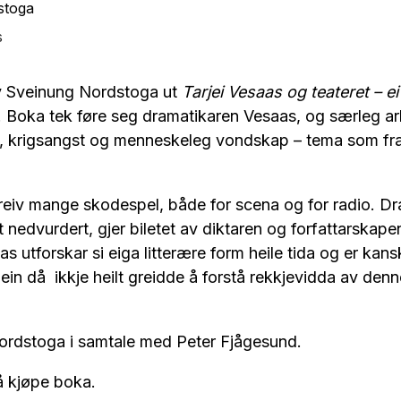
stoga
s
v Sveinung Nordstoga ut
Tarjei Vesaas og teateret – ei
. Boka tek føre seg dramatikaren Vesaas, og særleg a
ig, krigsangst og menneskeleg vondskap – tema som fra
reiv mange skodespel, både for scena og for radio. D
t nedvurdert, gjer biletet av diktaren og forfattarskape
aas utforskar si eiga litterære form heile tida og er ka
t
ein då
ikkje heilt greidde å forstå rekkjevidda av den
rdstoga i samtale med Peter Fjågesund.
 å kjøpe boka.