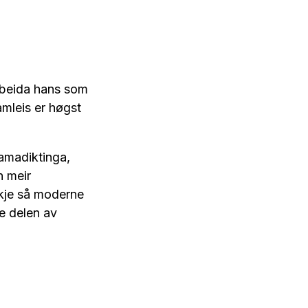
rbeida hans som
mleis er høgst
ramadiktinga,
n meir
nskje så moderne
ne delen av