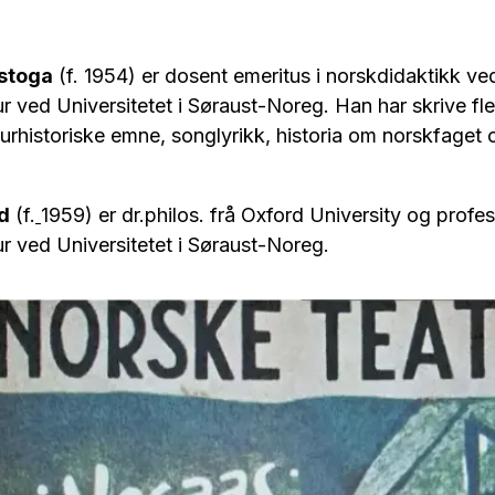
stoga
(f. 1954) er dosent emeritus i norskdidaktikk ved 
ur ved Universitetet i Søraust-Noreg. Han har skrive flei
turhistoriske emne, songlyrikk, historia om norskfage
d
(f.
1959) er dr.philos. frå Oxford University og profess
tur ved Universitetet i Søraust-Noreg.