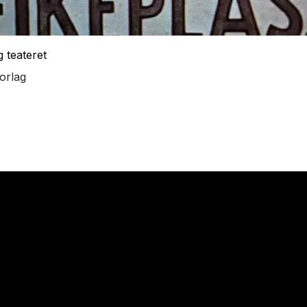
g teateret
orlag