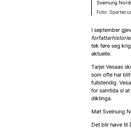
Sveinung Nord
Spartacu
I september gje
forfattarhistorie
tek føre seg kr
aktuelle.
Tarjei Vesaas sk
som ofte har blit
fullstendig. Ves
for samtida si a
diktinga.
Møt Sveinung No
Det blir høve til