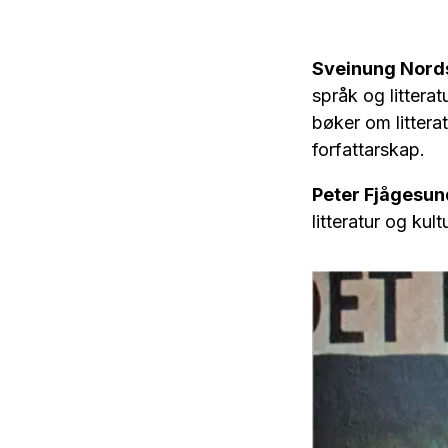
Sveinung Nord
språk og litterat
bøker om littera
forfattarskap.
Peter Fjågesun
litteratur og kul