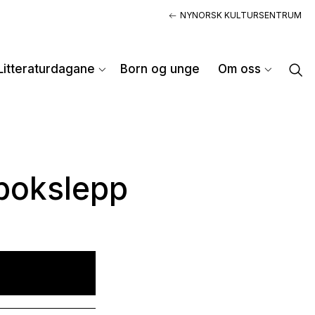
NYNORSK KULTURSENTRUM
Litteraturdagane
Born og unge
Om oss
 bokslepp