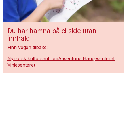
Du har hamna på ei side utan
innhald.
Finn vegen tilbake:
Nynorsk kultursentrum
Aasentunet
Haugesenteret
Vinjesenteret