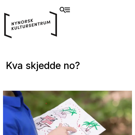
Kva skjedde no?