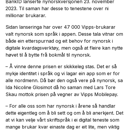
BankID lanserte nynorskversjonen 23. november
2023. Til saman har desse to tenestene over ni
millionar brukarar.
Sidan lanseringa har over 47 000 Vipps-brukarar
valt nynorsk som språk i appen. Desse tala vitnar om
både ein etterspurnad og eit behov for nynorsk i
digitale kvardagsverktøy, men også at fleire kan nytte
høvet til å bytte frå bokmål til nynorsk.
– Å vinne denne prisen er skikkeleg stas. Det er så
mykje identitet i språk og vi lagar ein app som er for
alle nordmenn. Då bør den også vere på nynorsk, sa
Ida Nicoline Glosimot då ho saman med Lars Tore
Skau mottok prisen på vegner av Vipps Mobilepay.
– For alle oss som har nynorsk i årene så handlar
dette eigentleg om å bli sett og om å bli anerkjent. Det
at vi kan velje vårt skriftspråk i ei digital teneste som
mange brukar kvar einaste dag er eit lite, men viktig