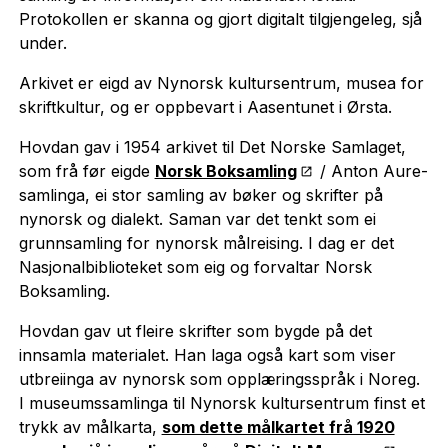
Protokollen er skanna og gjort digitalt tilgjengeleg, sjå
under.
Arkivet er eigd av Nynorsk kultursentrum, musea for
skriftkultur, og er oppbevart i Aasentunet i Ørsta.
Hovdan gav i 1954 arkivet til Det Norske Samlaget,
som frå før eigde
Norsk Boksamling
/ Anton Aure-
samlinga, ei stor samling av bøker og skrifter på
nynorsk og dialekt. Saman var det tenkt som ei
grunnsamling for nynorsk målreising. I dag er det
Nasjonalbiblioteket som eig og forvaltar Norsk
Boksamling.
Hovdan gav ut fleire skrifter som bygde på det
innsamla materialet. Han laga også kart som viser
utbreiinga av nynorsk som opplæringsspråk i Noreg.
I museumssamlinga til Nynorsk kultursentrum finst et
trykk av målkarta,
som dette målkartet frå 1920