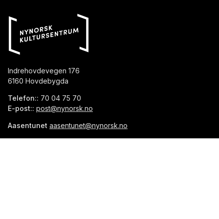
Indrehovdevegen 176
6160 Hovdebygda
Telefon::
70 04 75 70
E-post::
post@nynorsk.no
Aasentunet
aasentunet@nynorsk.no
Haugesenteret
haugesenteret@nynorsk.no
Vinjesenteret
vinjesenteret@nynorsk.no
Org.nr::
976 013 263
Facebook
Instagram
Youtube