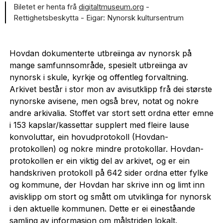
Biletet er henta frå
digitaltmuseum.org
-
Rettighetsbeskytta
- Eigar: Nynorsk kultursentrum
Hovdan dokumenterte utbreiinga av nynorsk på
mange samfunnsområde, spesielt utbreiinga av
nynorsk i skule, kyrkje og offentleg forvaltning.
Arkivet består i stor mon av avisutklipp frå dei største
nynorske avisene, men også brev, notat og nokre
andre arkivalia. Stoffet var stort sett ordna etter emne
i 153 kapslar/kassettar supplert med fleire lause
konvoluttar, ein hovudprotokoll (Hovdan-
protokollen) og nokre mindre protokollar. Hovdan-
protokollen er ein viktig del av arkivet, og er ein
handskriven protokoll på 642 sider ordna etter fylke
og kommune, der Hovdan har skrive inn og limt inn
avisklipp om stort og smått om utviklinga for nynorsk
i den aktuelle kommunen. Dette er ei eineståande
samling av informasjon om målstriden lokalt.