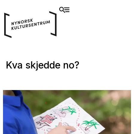
Kva skjedde no?