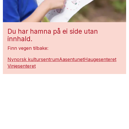
Du har hamna på ei side utan
innhald.
Finn vegen tilbake:
Nynorsk kultursentrum
Aasentunet
Haugesenteret
Vinjesenteret