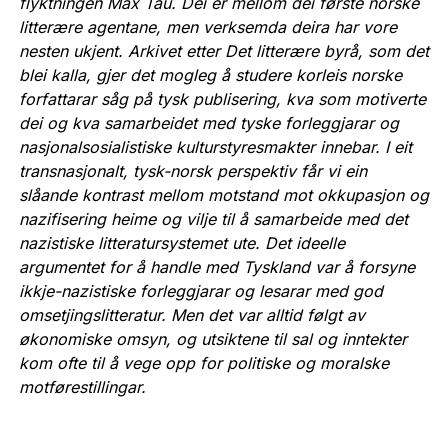
flyktningen Max Tau. Dei er mellom dei første norske
litterære agentane, men verksemda deira har vore
nesten ukjent. Arkivet etter Det litterære byrå, som det
blei kalla, gjer det mogleg å studere korleis norske
forfattarar såg på tysk publisering, kva som motiverte
dei og kva samarbeidet med tyske forleggjarar og
nasjonalsosialistiske kulturstyresmakter innebar. I eit
transnasjonalt, tysk-norsk perspektiv får vi ein
slåande kontrast mellom motstand mot okkupasjon og
nazifisering heime og vilje til å samarbeide med det
nazistiske litteratursystemet ute. Det ideelle
argumentet for å handle med Tyskland var å forsyne
ikkje-nazistiske forleggjarar og lesarar med god
omsetjingslitteratur. Men det var alltid følgt av
økonomiske omsyn, og utsiktene til sal og inntekter
kom ofte til å vege opp for politiske og moralske
motførestillingar.