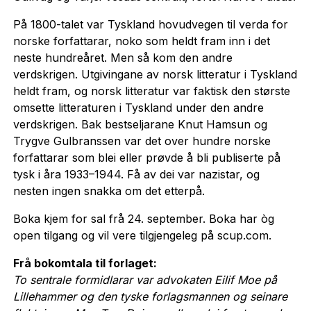
På 1800-talet var Tyskland hovudvegen til verda for
norske forfattarar, noko som heldt fram inn i det
neste hundreåret. Men så kom den andre
verdskrigen. Utgivingane av norsk litteratur i Tyskland
heldt fram, og norsk litteratur var faktisk den
største
omsette litteraturen i Tyskland under den andre
verdskrigen.
Bak bestseljarane Knut Hamsun og
Trygve Gulbranssen var det over hundre norske
forfattarar som blei eller prøvde å bli publiserte på
tysk i åra 1933–1944. Få av dei var nazistar, og
nesten ingen snakka om det etterpå.
Boka kjem for sal frå 24. september. Boka har òg
open tilgang og vil vere tilgjengeleg på scup.com.
Frå bokomtala til forlaget:
To sentrale formidlarar var advokaten Eilif Moe på
Lillehammer og den tyske forlagsmannen og seinare