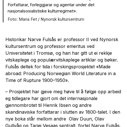
Forfattarar, forleggjarar og agentar under det
nasjonalsosialistiske kulturregimet».
Maria Fet / Nynorsk kultursentrum
Historikar Narve Fulsås er professor II ved Nynorsk
kultursentrum og professor emeritus ved
Universitetet i Tromsø, og han har gitt ut ei rekkje
vitskaplege og populærvitskaplege artiklar og bøker.
Fulsås deltek for tida i forskingsprosjektet «Made
abroad: Producing Norwegian World Literature in a
Time of Rupture 1900–1950».
– Prosjektet har gjeve meg høve til å følgje opp arbeid
eg tidlegare har gjort om det internasjonale
gjennombrotet til Henrik Ibsen og andre
skandinaviske forfattarar i slutten av 1800-talet. I den
nye boka står mellom
andre
Olav Duun, Olav
Gullvåg og Tarjei Vesaas sentralt, fortel Narve Fulsås.