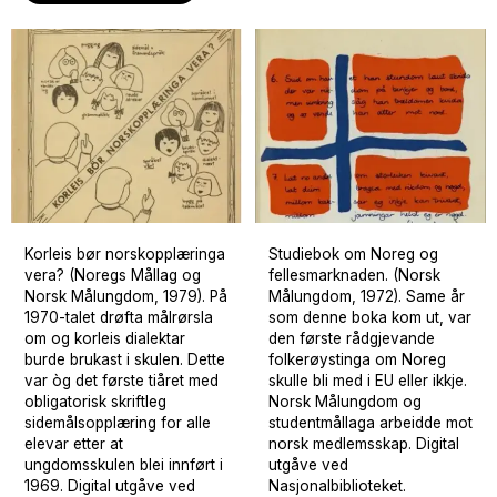
Korleis bør norskopplæringa
Studiebok om Noreg og
vera? (Noregs Mållag og
fellesmarknaden. (Norsk
Norsk Målungdom, 1979). På
Målungdom, 1972). Same år
1970-talet drøfta målrørsla
som denne boka kom ut, var
om og korleis dialektar
den første rådgjevande
burde brukast i skulen. Dette
folkerøystinga om Noreg
var òg det første tiåret med
skulle bli med i EU eller ikkje.
obligatorisk skriftleg
Norsk Målungdom og
sidemålsopplæring for alle
studentmållaga arbeidde mot
elevar etter at
norsk medlemsskap. Digital
ungdomsskulen blei innført i
utgåve ved
1969. Digital utgåve ved
Nasjonalbiblioteket.