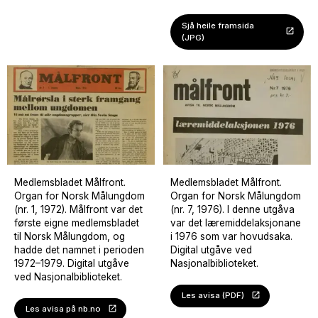
med Elevorganisasjonen blåste Norsk Målungdom nytt liv
i Aksjonsnemnda for språkleg rettferd i skulen, no med
Sjå heile framsida
(JPG)
krav om at retten til læremiddel òg må gjelde
programvare brukt i skulen.
I 2021 var det læremiddelaksjonar i Øystese og Volda.
Aksjonane var ei markering av at det var 50 år sidan den
første storaksjonen. Eit framlegg til ny opplæringslov
kom òg i august 2021, og igjen såg Målungdommen
behovet for å aksjonere for å sikre rettane til
nynorskelevane i lovverket.
Medlemsbladet Målfront.
Medlemsbladet Målfront.
Organ for Norsk Målungdom
Organ for Norsk Målungdom
(nr. 1, 1972). Målfront var det
(nr. 7, 1976). I denne utgåva
første eigne medlemsbladet
var det læremiddelaksjonane
til Norsk Målungdom, og
i 1976 som var hovudsaka.
hadde det namnet i perioden
Digital utgåve ved
1972–1979. Digital utgåve
Nasjonalbiblioteket.
ved Nasjonalbiblioteket.
Les avisa (PDF)
Les avisa på nb.no