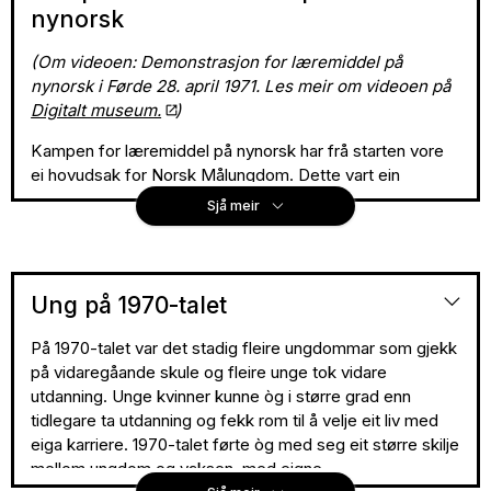
nynorsk
(Om videoen: Demonstrasjon for læremiddel på
nynorsk i Førde 28. april 1971. Les meir om videoen på
Digitalt museum.
)
Kampen for læremiddel på nynorsk har frå starten vore
ei hovudsak for Norsk Målungdom. Dette vart ein
lovfesta rett i grunnskulen i 1969, men ikkje i
Sjå meir
vidaregåande opplæring. Etter fleire aksjonar, mellom
anna med elevstreikar over heile landet, vart det i 1974
lovfesta at alle lærebøker og læremiddel i andre fag enn
norsk skulle kome på både nynorsk og bokmål, til same
Ung på 1970-talet
tid og til same pris. Men frå denne lova kom til på 1970-
talet har mange nynorskelevar likevel fått
På 1970-talet var det stadig fleire ungdommar som gjekk
bokmålslærebøker og andre læremiddel på bokmål,
på vidaregåande skule og fleire unge tok vidare
anten fordi dei berre kjem ut på bokmål eller fordi
utdanning. Unge kvinner kunne òg i større grad enn
skulane ikkje kjøper inn nynorskbøker. Kampen for
tidlegare ta utdanning og fekk rom til å velje eit liv med
læremiddel på nynorsk held fram også i dag.
eiga karriere. 1970-talet førte òg med seg eit større skilje
mellom ungdom og vaksen, med eigne
Kampen for læremiddel på nynorsk har vore ei hovudsak