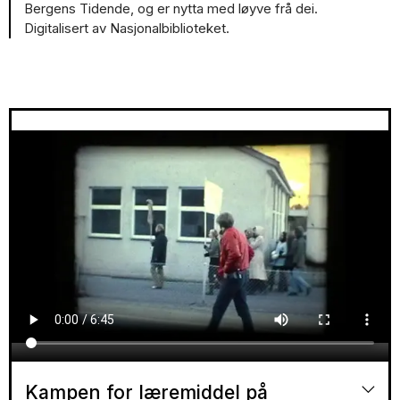
organisasjonen i bresjen for den første dialektaksjonen.
Bergens Tidende, og er nytta med løyve frå dei.
Slagordet var «Fram for dialektane», seinare «Tal dialekt
Digitalisert av Nasjonalbiblioteket.
– skriv nynorsk» saman med mororganisasjonen Noregs
Mållag. Til ut på 1980-talet vart det halde årlege
landsomfattande aksjonar for meir bruk av dialekt.
Dialektrørsla lukkast med å få folk til å bruke og vere
stolte av dialekten sin.
Gjennom 1970-talet var organisasjonen likevel prega av
fraksjonar og indre målstrid, særleg frå midten av tiåret.
Det politiske klimaet i samfunnet kom inn i
organisasjonen, med partipolitikk og ideologi i sentrum.
Av enkeltsaker skapte spørsmålet om språkstrategi
mest intern debatt. Skulle laget jobbe for at Noreg skulle
ha eitt eller to norske språk, og korleis skulle
skriftspråket utviklast vidare? Etter harde diskusjonar vart
det i 1976 vedteke at organisasjonen gjekk inn for
eittspråkslinja – å jobbe for at nynorsk skulle verte det
einaste norske skriftspråket.
Kampen for læremiddel på