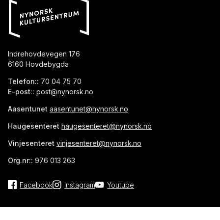
Indrehovdevegen 176
6160 Hovdebygda
Telefon::
70 04 75 70
E-post::
post@nynorsk.no
Aasentunet
aasentunet@nynorsk.no
Haugesenteret
haugesenteret@nynorsk.no
Vinjesenteret
vinjesenteret@nynorsk.no
Org.nr::
976 013 263
Facebook
Instagram
Youtube