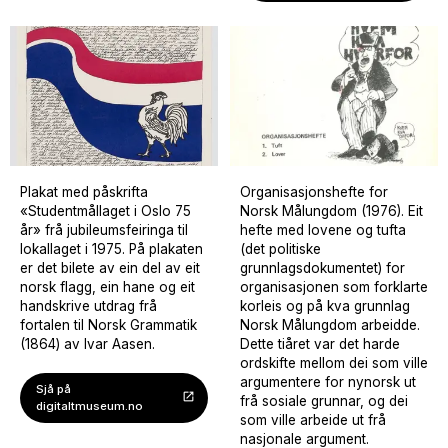
Målungdommen og resten av nynorskrørsla har derfor
vore å få eit lovverk som sikrar rettane til nynorskelevane
i den digitale skulekvardagen.
Då regjeringa i 1997 la fram ei ny opplæringslov, førte det
på nytt til aksjonar. Sidan det i lovteksten om
parallellutgåver ikkje lenger var nemnt læremiddel, berre
lærebøker, frykta Målungdommen igjen ei undergraving
av rettane til nynorskelevane. Dette var den største
Plakat med påskrifta
Organisasjonshefte for
aksjonen sidan aksjonane på 1970-talet. 30 000 elevar
«Studentmållaget i Oslo 75
Norsk Målungdom (1976). Eit
streika for retten til nynorske læremiddel. Då Stortinget
år» frå jubileumsfeiringa til
hefte med lovene og tufta
seinare det året vedtok den nye lova, var det med dei
lokallaget i 1975. På plakaten
(det politiske
er det bilete av ein del av eit
grunnlagsdokumentet) for
same rettane som nynorskelevane hadde før.
norsk flagg, ein hane og eit
organisasjonen som forklarte
Rundt tusenårsskiftet handla læremiddelkampen om å få
handskrive utdrag frå
korleis og på kva grunnlag
fortalen til Norsk Grammatik
Norsk Målungdom arbeidde.
nynorsk inn i ein skulekvardag som vart meir og meir
(1864) av Ivar Aasen.
Dette tiåret var det harde
digital. Nynorsk data vart ei av dei viktigaste sakene for
ordskifte mellom dei som ville
Norsk Målungdom. I 2000 tok «Aksjon Nynorsk Data» til
argumentere for nynorsk ut
Sjå på
for å få fram nynorskversjonar av dei mest brukte
frå sosiale grunnar, og dei
digitaltmuseum.no
dataprogramma. 21 000 elevar over heile landet streika
som ville arbeide ut frå
for språkleg rettferd også i den digitale skulen. Saman
nasjonale argument.