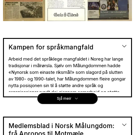
Kampen for språkmangfald
Arbeid med det språklege mangfaldet i Noreg har lange
tradisjonar i målrørsla. Sjølv om Målungdommen hadde
«Nynorsk som einaste riksmål!» som slagord på slutten
av 1980- og 1990-talet, har Målungdommen fleire gongar
nytta posisjonen sin til å støtte andre språk og
organisasjonar rundt dei gjennom samarbeid og støtte.
Sjå meir
Språkmangfaldet i Noreg er stort. I språklova som gjeld
frå 2022, står det at den norske staten har ansvar for dei
likestilte skriftspråka nynorsk og bokmål, dei samiske
urfolksspråka nordsamisk, lulesamisk og sørsamisk, dei
Medlemsblad i Norsk Målungdom:
nasjonale minoritetsspråka kvensk, romani og romanes,
frå Apropos til Motmæle